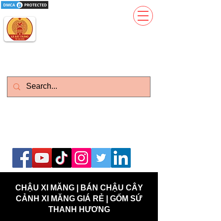
Gốm Sứ Thanh Hương
Kinh Đô Gốm Sứ Gia Dụng
Làm Việc : T2-CN : 08h - 21h
Zalo)
Vietnam: 0399.643.626 (
English:
0977373386
(Whatsapp)
CHẬU XI MĂNG | BÁN CHẬU CÂY
CẢNH XI MĂNG GIÁ RẺ | GỐM SỨ
THANH HƯƠNG