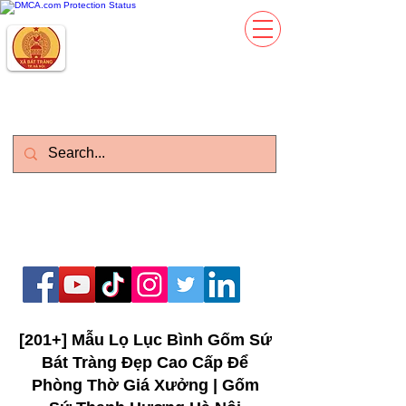
Gốm Sứ Thanh Hương
Kinh Đô Gốm Sứ Gia Dụng
Làm Việc : T2-CN : 08h - 21h
Zalo)
Vietnam: 0399.643.626 (
English:
0977373386
(Whatsapp)
[201+] Mẫu Lọ Lục Bình Gốm Sứ
Bát Tràng Đẹp Cao Cấp Để
Phòng Thờ Giá Xưởng | Gốm