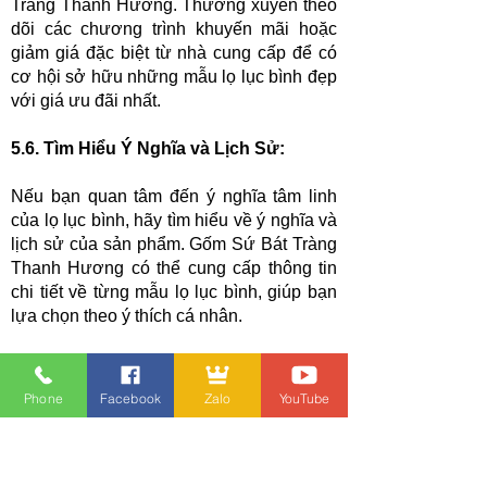
Tràng Thanh Hương. Thường xuyên theo
dõi các chương trình khuyến mãi hoặc
giảm giá đặc biệt từ nhà cung cấp để có
cơ hội sở hữu những mẫu lọ lục bình đẹp
với giá ưu đãi nhất.
5.
6. Tìm Hiểu Ý Nghĩa và Lịch Sử:
Nếu bạn quan tâm đến ý nghĩa tâm linh
của lọ lục bình, hãy tìm hiểu về ý nghĩa và
lịch sử của sản phẩm. Gốm Sứ Bát Tràng
Thanh Hương có thể cung cấp thông tin
chi tiết về từng mẫu lọ lục bình, giúp bạn
lựa chọn theo ý thích cá nhân.
5.
7. Đánh Giá và Phản Hồi:
Phone
Facebook
Zalo
YouTube
Trước khi quyết định mua, đọc đánh giá
và phản hồi từ khách hàng trước đó có
thể giúp bạn đánh giá chất lượng sản
phẩm và dịch vụ của Gốm Sứ Bát Tràng