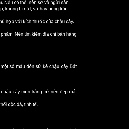
ẩm. Nếu có thể, nên sờ và ngửi sản
 không bị nứt, vỡ hay bong tróc.
hù hợp với kích thước của chậu cây.
 phẩm. Nên tìm kiếm địa chỉ bán hàng
à một số mẫu đôn sứ kê chậu cây Bát
ê chậu cây men trắng trở nên đẹp mắt
ối độc đá, tinh tế.