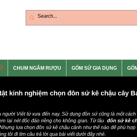
g
Zalo)
Vietnam: 0399.643.626 (
Ứ
CHUM NGÂM RƯỢU
GỐM SỨ GIA DỤNG
GỐM
 tật kinh nghiệm chọn đôn sứ kê chậu cây B
a người Việt từ xưa đến nay. Sử dụng đôn sứ cũng là một cách 
em lại nét độc đáo riêng cho không gian. Từ lâu
đôn sứ kê c
 Nhưng lựa chọn đôn sứ kê chậu cảnh như thế nào để phù hợp v
 tôi đi tìm câu trả lời qua bài viết dưới đây nhé.