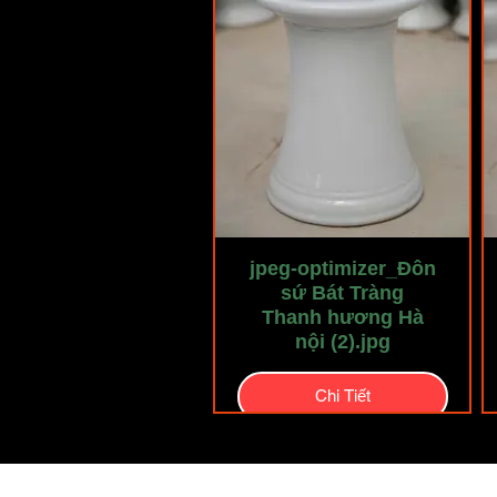
jpeg-optimizer_Đôn
sứ Bát Tràng
Thanh hương Hà
nội (2).jpg
Chi Tiết