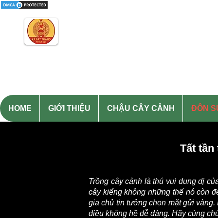
Gốm Sứ Bát Tràng Thanh Hươn
Kinh Đô Gốm Sứ Gia Dụng
Làm Việc : T2-CN : 08h - 21h
HOME
GIỚI THIỆU
CHẬU CÂY CẢNH
ĐÔN S
Tất tần
Trồng cây cảnh là thú vui dung dị củ
cây kiểng không những thế nó còn đ
gia chủ tin tưởng chọn mặt gửi vàng.
điều không hề dễ dàng. Hãy cùng chúng