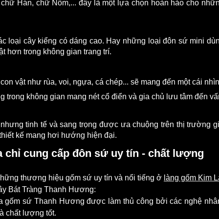
 chữ Hán, chữ Nôm,... đây là một lựa chọn hoàn hảo cho những
c loại cây kiểng có dáng cao. Hay những loại đôn sứ mini dù
t hơn trong không gian trang trí.
on vật như rùa, voi, ngựa, cá chép... sẽ mang đến một cái nhìn
g trong không gian mang nét cổ điển và gia chủ lưu tâm đến vấ
 nhưng tinh tế và sang trọng được ưa chuộng trên thị trường g
 thiết kế mang hơi hướng hiện đại.
hỉ cung cấp đôn sứ uy tín - chất lượng
ững thương hiệu gốm sứ uy tín và nổi tiếng ở
làng gốm Kim L
cây Bát Tràng Thanh Hương:
 gốm sứ Thanh Hương được làm thủ công bởi các nghệ nhân là
 chất lượng tốt.