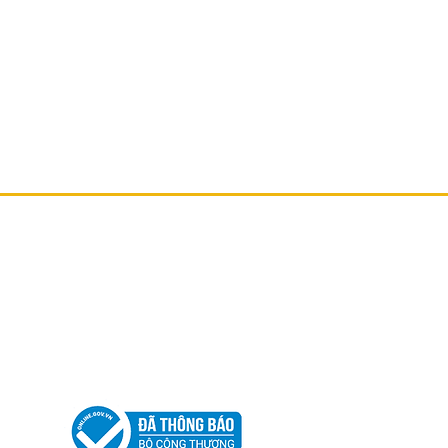
CHUM NGÂM RƯỢU
CHẬU XI MĂNG