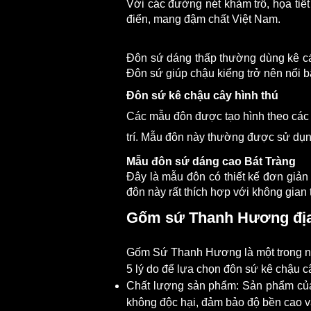
Với các đường nét khảm trổ, họa tiết
điển, mang đậm chất Việt Nam.
Đôn sứ kê chậu cây dáng thấp
Đôn sứ dáng thấp thường dùng kê cá
Đôn sứ giúp chậu kiểng trở nên nổi bậ
Đôn sứ kê chậu cây hình thú
Các mẫu đôn được tạo hình theo các c
trí. Mẫu đôn này thường được sử dụn
Mẫu đôn sứ dáng cao Bát Tràng
Đây là mẫu đôn có thiết kế đơn giản
đôn này rất thích hợp với không gian
Gốm sứ Thanh Hương địa c
Gốm Sứ Thanh Hương là một trong nh
5 lý do để lựa chọn đôn sứ kê chậu 
Chất lượng sản phẩm: Sản phẩm của
không độc hại, đảm bảo độ bền cao và