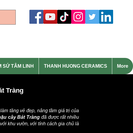
English: 0977373386 (Whatsapp)
 SỨ TÂM LINH
THANH HUONG CERAMICS
More
át Tràng
làm tăng vẻ đẹp, nâng tầm giá trị của
hậu cây Bát Tràng
đã được rất nhiều
ới khu vườn, với tính cách gia chủ là