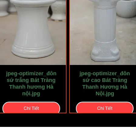
jpeg-optimizer_đôn
jpeg-optimizer_đôn
sứ trắng Bát Tràng
sứ cao Bát Tràng
Thanh hương Hà
Thanh Hương Hà
nội.jpg
Nội.jpg
Chi Tiết
Chi Tiết