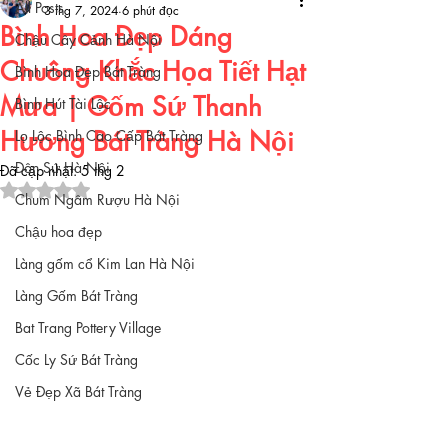
All Posts
3 thg 7, 2024
6 phút đọc
Bình Hoa Đẹp Dáng
Chậu Cây Cảnh Hà Nội
Chuông Khắc Họa Tiết Hạt
Bình Hoa Đẹp Bát Tràng
Mưa | Gốm Sứ Thanh
Bình Hút Tài Lộc
Hương Bát Tràng Hà Nội
Lọ Lộc Bình Cao Cấp Bát Tràng
Đôn Sứ Hà Nội
Đã cập nhật:
5 thg 2
Đã xếp hạng NaN/5 sao.
Chum Ngâm Rượu Hà Nội
Chậu hoa đẹp
Làng gốm cổ Kim Lan Hà Nội
Làng Gốm Bát Tràng
Bat Trang Pottery Village
Cốc Ly Sứ Bát Tràng
Vẻ Đẹp Xã Bát Tràng