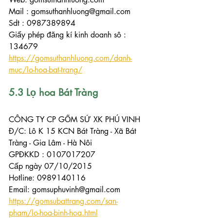
Mail : gomsuthanhluong@gmail.com
Sdt : 0987389894
Giấy phép đăng kí kinh doanh sô : 
134679
https://gomsuthanhluong.com/danh-
muc/lo-hoa-bat-trang/
5.3 Lọ hoa Bát Tràng
CÔNG TY CP GỐM SỨ XK PHÚ VINH
Đ/C: Lô K 15 KCN Bát Tràng - Xã Bát 
Tràng - Gia Lâm - Hà Nôi
GPĐKKD : 0107017207
Cấp ngày 07/10/2015
Hotline: 0989140116
Email: gomsuphuvinh@gmail.com
https://gomsubattrang.com/san-
pham/lo-hoa-binh-hoa.html