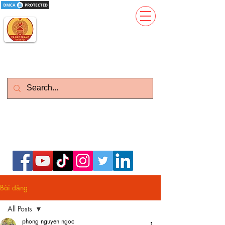
Gốm Sứ Thanh Hương
Kinh Đô Gốm Sứ Gia Dụng
Làm Việc : T2-CN : 08h - 21h
Zalo)
Vietnam: 0399.643.626 (
English:
0977373386
(Whatsapp)
Bài đăng
All Posts
phong nguyen ngoc