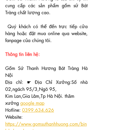
cung cấp các sản phẩm gốm sứ Bát 
Tràng chất lượng cao.
 Quý khách có thể đến trực tiếp cửa 
hàng hoặc đặt mua online qua website, 
fanpage của chúng tôi.
Thông tin liên hệ:
Gốm Sứ Thanh Hương Bát Tràng Hà 
Nội
Địa chỉ: ☛ Địa Chỉ Xưởng:Số nhà 
02,ngách 95/3,Ngõ 95,
Kim Lan,Gia Lâm,Tp Hà Nội. thăm 
xưởng 
google map
Hotline: 
0399.634.626
(24/7)
Website: 
https://www.gomsuthanhhuong.com/bin