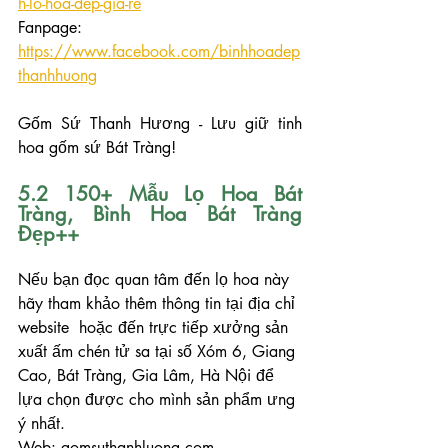
h-lo-hoa-dep-gia-re
Fanpage: 
https://www.facebook.com/binhhoadep
thanhhuong
Gốm Sứ Thanh Hương - Lưu giữ tinh 
hoa gốm sứ Bát Tràng!
5.2 150+ Mẫu Lọ Hoa Bát 
Tràng, Bình Hoa Bát Tràng 
Đẹp++
Nếu bạn đọc quan tâm đến lọ hoa này 
hãy tham khảo thêm thông tin tại địa chỉ 
website  hoặc đến trực tiếp xưởng sản 
xuất ấm chén tử sa tại số Xóm 6, Giang 
Cao, Bát Tràng, Gia Lâm, Hà Nội để 
lựa chọn được cho mình sản phẩm ưng 
ý nhất.
Web: gomsuthanhluong.com