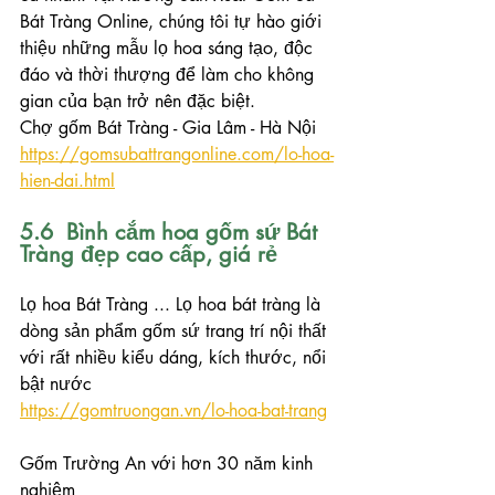
Bát Tràng Online, chúng tôi tự hào giới 
thiệu những mẫu lọ hoa sáng tạo, độc 
đáo và thời thượng để làm cho không 
gian của bạn trở nên đặc biệt.
Chợ gốm Bát Tràng - Gia Lâm - Hà Nội
https://gomsubattrangonline.com/lo-hoa-
hien-dai.html
5.6  Bình cắm hoa gốm sứ Bát 
Tràng đẹp cao cấp, giá rẻ
Lọ hoa Bát Tràng ... Lọ hoa bát tràng là 
dòng sản phẩm gốm sứ trang trí nội thất 
với rất nhiều kiểu dáng, kích thước, nổi 
bật nước
https://gomtruongan.vn/lo-hoa-bat-trang
Gốm Trường An với hơn 30 năm kinh 
nghiệm