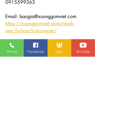
0915599363 
Email: baogia@xuonggomviet.com
https://xuonggomviet.store/danh-
muc/lo-hoa/lo-hoa-gom/
5.9 BÌNH HOA - LỌ HOA
Phone
Facebook
Zalo
YouTube
BÌNH HOA – LỌ HOA gốm Bát Tràng 
với cốt sứ tráng men mộc mạc, giản dị, 
màu sắc trầm. Dòng bình hoa đẹp gốm 
sứ là dòng sản phẩm được ưa chuộng 
bởi những ai yêu thích gốm mộc mạc 
tôn màu sắc và vẻ đẹp của các loài 
hoa.
Bình gốm Bát Tràng này được nung 
trong lò với nhiệt độ rất cao, lên tới 
1200 độ C, nên màu sắc bền vĩnh viễn 