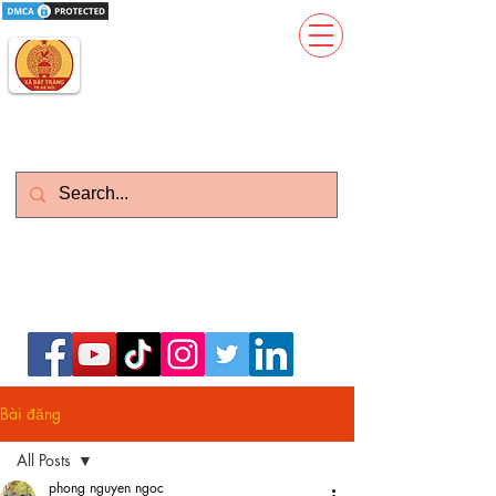
Gốm Sứ Thanh Hương
Kinh Đô Gốm Sứ Gia Dụng
Làm Việc : T2-CN : 08h - 21h
Zalo)
Vietnam: 0399.643.626 (
English:
0977373386
(Whatsapp)
Bài đăng
All Posts
phong nguyen ngoc