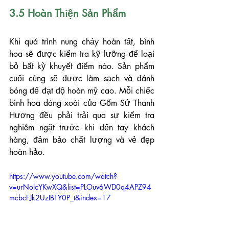
3.5 Hoàn Thiện Sản Phẩm
Khi quá trình nung chảy hoàn tất, bình 
hoa sẽ được kiểm tra kỹ lưỡng để loại 
bỏ bất kỳ khuyết điểm nào. Sản phẩm 
cuối cùng sẽ được làm sạch và đánh 
bóng để đạt độ hoàn mỹ cao. Mỗi chiếc 
bình hoa dáng xoài của Gốm Sứ Thanh 
Hương đều phải trải qua sự kiểm tra 
nghiêm ngặt trước khi đến tay khách 
hàng, đảm bảo chất lượng và vẻ đẹp 
hoàn hảo.
https://www.youtube.com/watch?
v=urNolcYKwXQ&list=PLOuv6WD0q4APZ94
mcbcFJk2UzIBTY0P_t&index=17