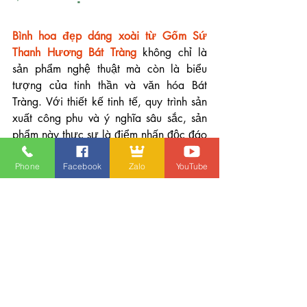
Bình hoa đẹp dáng xoài từ Gốm Sứ 
Thanh Hương Bát Tràng
 không chỉ là 
sản phẩm nghệ thuật mà còn là biểu 
tượng của tinh thần và văn hóa Bát 
Tràng. Với thiết kế tinh tế, quy trình sản 
xuất công phu và ý nghĩa sâu sắc, sản 
phẩm này thực sự là điểm nhấn độc đáo 
trong thế giới nghệ thuật gốm sứ. Mỗi 
chiếc bình hoa dáng xoài không chỉ làm 
Phone
Facebook
Zalo
YouTube
đẹp không gian sống mà còn mang đến 
cảm giác thanh bình và tĩnh lặng, là 
minh chứng cho sự tinh tế và tài hoa 
của nghệ nhân Bát Tràng.
Bình Hoa Đẹp Bát Tràng