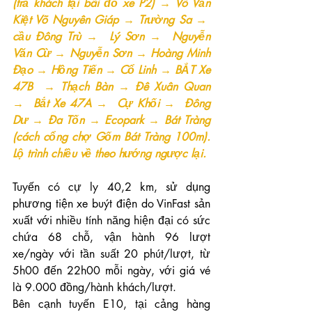
(trả khách tại bãi đỗ xe P2) → Võ Văn 
Kiệt Võ Nguyên Giáp → Trường Sa →  
cầu Đông Trù →  Lý Sơn →  Nguyễn 
Văn Cừ → Nguyễn Sơn → Hoàng Minh 
Đạo → Hồng Tiến → Cổ Linh → BẮT Xe 
47B  → Thạch Bàn → Đê Xuân Quan 
→  Bắt Xe 47A →  Cự Khối →  Đông 
Dư → Đa Tốn → Ecopark → Bát Tràng 
(cách cổng chợ Gốm Bát Tràng 100m). 
Lộ trình chiều về theo hướng ngược lại.
Tuyến có cự ly 40,2 km, sử dụng 
phương tiện xe buýt điện do VinFast sản 
xuất với nhiều tính năng hiện đại có sức 
chứa 68 chỗ, vận hành 96 lượt 
xe/ngày với tần suất 20 phút/lượt, từ 
5h00 đến 22h00 mỗi ngày, với giá vé 
là 9.000 đồng/hành khách/lượt.
Bên cạnh tuyến E10, tại cảng hàng 