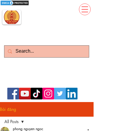
Gốm Sứ Thanh Hương
Kinh Đô Gốm Sứ Gia Dụng
Làm Việc : T2-CN : 08h - 21h
Zalo)
Vietnam: 0399.643.626 (
English:
0977373386
(Whatsapp)
Bài đăng
All Posts
phong nguyen ngoc