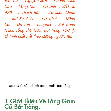
Văn Cừ → Nguyễn Sơn → Hoàng Minh 
Đạo → Hồng Tiến → Cổ Linh → BẮT Xe 
47B  → Thạch Bàn → Đê Xuân Quan 
→  Bắt Xe 47A →  Cự Khối →  Đông 
Dư → Đa Tốn → Ecopark → Bát Tràng 
(cách cổng chợ Gốm Bát Tràng 100m). 
Lộ trình chiều về theo hướng ngược lại.
xe bus từ nội bài về aeon mall - bát tràng
1 Giới Thiệu Về Làng Gốm 
Cổ Bát Tràng.