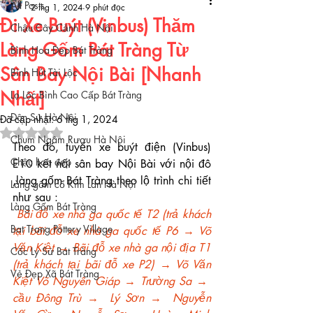
All Posts
2 thg 1, 2024
9 phút đọc
Đi Xe Buýt (Vinbus) Thăm
Chậu Cây Cảnh Hà Nội
Làng Gốm Bát Tràng Từ
Bình Hoa Đẹp Bát Tràng
Sân Bay Nội Bài [Nhanh
Bình Hút Tài Lộc
Nhất]
Lọ Lộc Bình Cao Cấp Bát Tràng
Đôn Sứ Hà Nội
Đã cập nhật:
6 thg 1, 2024
Đã xếp hạng NaN/5 sao.
Chum Ngâm Rượu Hà Nội
Theo đó, tuyến xe buýt điện (Vinbus) 
Chậu hoa đẹp
E10 kết nối sân bay Nội Bài với nội đô 
,làng gốm Bát Tràng theo lộ trình chi tiết 
Làng gốm cổ Kim Lan Hà Nội
như sau :
Làng Gốm Bát Tràng
Bãi đỗ xe nhà ga quốc tế T2 (trả khách 
Bat Trang Pottery Village
tại bãi đỗ xe nhà ga quốc tế P6 → Võ 
Văn Kiệt → Bãi đỗ xe nhà ga nội địa T1 
Cốc Ly Sứ Bát Tràng
(trả khách tại bãi đỗ xe P2) → Võ Văn 
Vẻ Đẹp Xã Bát Tràng
Kiệt Võ Nguyên Giáp → Trường Sa →  
cầu Đông Trù →  Lý Sơn →  Nguyễn 