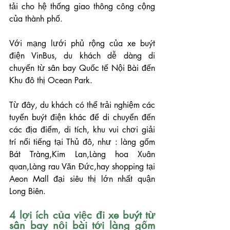
tải cho hệ thống giao thông công cộng 
của thành phố.
Với mạng lưới phủ rộng của xe buýt 
điện VinBus, du khách dễ dàng di 
chuyển từ sân bay Quốc tế Nội Bài đến 
Khu đô thị Ocean Park.
Từ đây, du khách có thể trải nghiệm các 
tuyến buýt điện khác để di chuyển đến 
các địa điểm, di tích, khu vui chơi giải 
trí nổi tiếng tại Thủ đô, như : làng gốm 
Bát Tràng,Kim Lan,Làng hoa Xuân 
quan,Làng rau Văn Đức,hay shopping tại 
Aeon Mall đại siêu thị lớn nhất quận 
Long Biên.
4 lợi ích của việc đi xe buýt từ 
sân bay nội bài tới làng gốm 