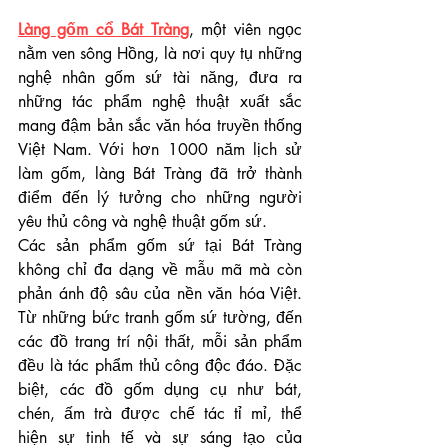
Làng gốm cổ Bát Tràng
, một viên ngọc 
nằm ven sông Hồng, là nơi quy tụ những 
nghệ nhân gốm sứ tài năng, đưa ra 
những tác phẩm nghệ thuật xuất sắc 
mang đậm bản sắc văn hóa truyền thống 
Việt Nam. Với hơn 1000 năm lịch sử 
làm gốm, làng Bát Tràng đã trở thành 
điểm đến lý tưởng cho những người 
yêu thủ công và nghệ thuật gốm sứ.
Các sản phẩm gốm sứ tại Bát Tràng 
không chỉ đa dạng về mẫu mã mà còn 
phản ánh độ sâu của nền văn hóa Việt. 
Từ những bức tranh gốm sứ tường, đến 
các đồ trang trí nội thất, mỗi sản phẩm 
đều là tác phẩm thủ công độc đáo. Đặc 
biệt, các đồ gốm dụng cụ như bát, 
chén, ấm trà được chế tác tỉ mỉ, thể 
hiện sự tinh tế và sự sáng tạo của 