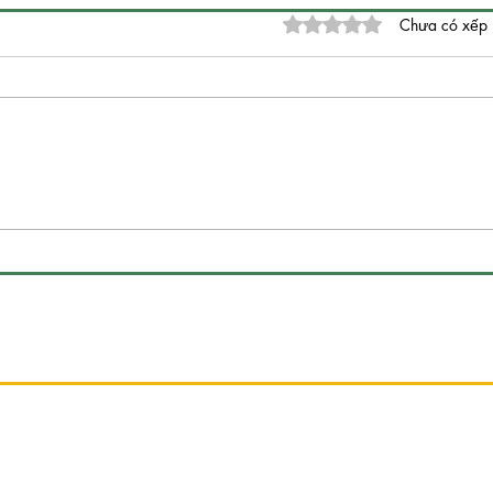
Đã xếp hạng 0/5 sao.
Chưa có xếp
Làng gốm cổ Kim Lan ở đâu
Ăn g
ĐÔN SỨ GIÁ SỈ
| Sản xuất những loại sản
- Ẩm
phẩm nào | GỐM SỨ
Nam
THANH HƯƠNG
HƯ
G
BÌNH HOA ĐẸP