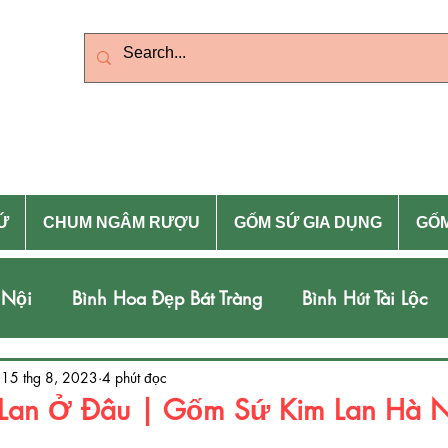
g
Zalo)
Vietnam: 0399.643.626 (
Ứ
CHUM NGÂM RƯỢU
GỐM SỨ GIA DỤNG
GỐM
 Nội
Bình Hoa Đẹp Bát Tràng
Bình Hút Tài Lộc
àng
Đôn Sứ Hà Nội
Chum Ngâm Rượu Hà Nội
15 thg 8, 2023
4 phút đọc
 Lan Ở Đâu | Gốm Sứ Kim Lan Hà 
5 sao.