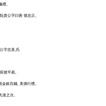
儀禮。
阮貴公字曰善 號忠正。
公字忠直,氏
字長號平易。
紙金銀百錢, 美酒行禮。
先達之次。