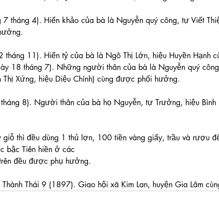
 7 tháng 4). Hiển khảo của bà là Nguyễn quý công, tự Viết Thiệ
hưởng.
2 tháng 11). Hiển tỷ của bà là Ngô Thị Lớn, hiệu Huyền Hạnh 
gày 18 tháng 7). Những người thân của bà là Nguyễn quý công,
n Thị Xứng, hiệu Diệu Chính) cùng được phối hưởng.
 tháng 8). Người thân của bà họ Nguyễn, tự Trưởng, hiệu Bình
giỗ thì đều dùng 1 thủ lợn, 100 tiền vàng giấy, trầu và rượu đ
ác bậc Tiên hiền ở các
ị trên đều được phụ hưởng.
Thành Thái 9 (1897). Giao hội xã Kim Lan, huyện Gia Lâm cùn