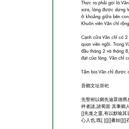
Làng gốm cổ Kim Lan Hà N
Thực ra phải gọi là Văn
xưa, làng được dựng V
ở khoảng giữa bên con 
Khuôn viên Văn chỉ rộn
Vẻ Đẹp Xã Bát Tràng
Cạnh cửa Văn chỉ có 2 
quan viên ngồi. Trong 
đầu tháng 2 và tháng 8,
đạt của làng. Văn chỉ c
Tấm bia Văn chỉ được d
吾鄉文址崇祀
先聖祔以鄉先迪眾德舊矣
秤者諸,諸蜀當 其事鄉
[]先進之靈,有以默喻
心人也,既[ ][][]書始[