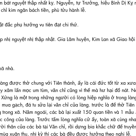
m bát nguyệt thập nhất kỵ. Nguyễn, tự Trưởng, hiệu Bình Dị Kỵ 
n chỉ kim ngân bách tiền, phù tửu hành lễ.
vật đắc phụ hưởng vu tiên đạt chi thứ.
p nhị nguyệt nhị thập nhật. Gia Lâm huyện, Kim Lan xã Giao hội
xã nhà.
làng được thờ chung với Tiên thánh, ấy là cái đức tốt từ xa xưa
ây xâm lấn mọc um tùm, văn chỉ cũng vì thế mà hư hại đổ nát. N
Xứng là một trong những người có lòng hiệp nghĩa ở trong làn
ể mua gạch, đá tu sửa lại văn chỉ của làng. trước là để thờ Tiên 
 trong xã. Năm ngoái, các bà lại xuất 150 quan tiền và 1 mẫu 
ệc công của làng. Trước tấm lòng nghĩa cử ấy, toàn xã cùng nhau
 thân của các bà tại Văn chỉ, rồi dựng bia khắc chữ để truyền 
ùa xuân thu, nhị kỳ thì các bà đều được hưởng theo nghi lễ.