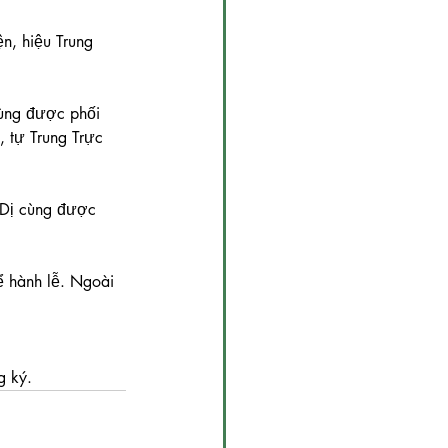
n, hiệu Trung 
cùng được phối 
 tự Trung Trực 
 Dị cùng được 
ể hành lễ. Ngoài 
g ký.