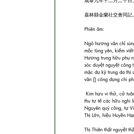
成泰九年十二月二十日
嘉林縣金蘭社交會同記
Phiên âm:
Ngô hương văn chỉ sùng
mộc tùng yên, kiểm viết 
Hương trung hữu phụ nhâ
sóc duyệt nguyệt công th
mặc dụ kỳ trung da thị 
văn [] công dụng chi ph
 Kim hựu vi thử, cử tuân hữu tâm nhân dã, ký [] [] [] thư thuỷ [] ] thạch tịnh sở dĩ ; Tồn viết phàm xuân 
thu tự tế các hữu nghi l
Nguyên quý công, tự Viế
Thị Lớn, hiệu Huyền Hạ
Thị Thiên thất nguyệt t