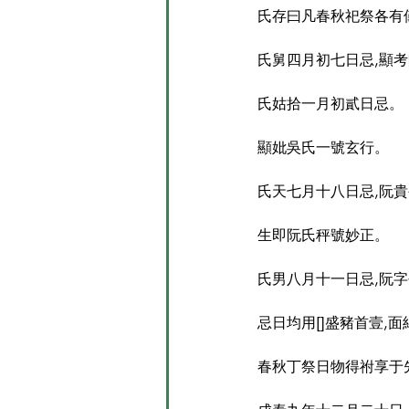
氏存曰凡春秋祀祭各有
氏舅四月初七日忌,顯考
氏姑拾一月初貳日忌。
顯妣吳氏一號玄行。
氏天七月十八日忌,阮貴
生即阮氏秤號妙正。
氏男八月十一日忌,阮
忌日均用[]盛豬首壹,面
春秋丁祭日物得祔享于