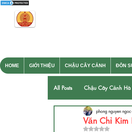
Gốm Sứ Bát Tràng Thanh Hươn
Kinh Đô Gốm Sứ Gia Dụng
Làm Việc : T2-CN : 08h - 21h
HOME
GIỚI THIỆU
CHẬU CÂY CẢNH
ĐÔN S
All Posts
Chậu Cây Cảnh Hà
Lọ Lộc Bình Cao Cấp Bát Tr
phong nguyen ngoc
Văn Chỉ Kim
Đã xếp hạng NaN/