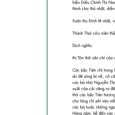
hiệu Diệu Chính Thị Na
thịnh chư thủ nhất, diệ
Xuân thu Đinh tế nhật, 
Thành Thái cửu niên thậ
Dịch nghĩa:
thi Tôn thờ văn chỉ của 
Các bậc Tiên chỉ trong 
do đê sông bị vỡ, cỏ c
các bà như Nguyễn Thị 
xuất của cải riêng ra đ
thờ các bậc Tiên hương
cho làng chi phí vào vi
các bà hoặc những người
Hàng năm, hễ đến các m