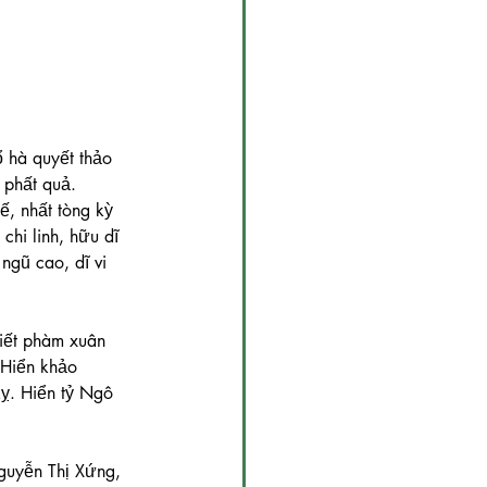
 hà quyết thảo 
 phất quả. 
ế, nhất tòng kỳ 
chi linh, hữu dĩ 
ngũ cao, dĩ vi 
. Hiển khảo 
kỵ. Hiển tỷ Ngô 
Nguyễn Thị Xứng, 