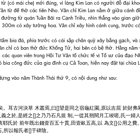
ội
Làng Gốm Bát Tràng
Bat Trang Pottery Village
 từ (có mái che) mới đúng, vì làng Kim Lan có người đỗ đại khoa
ăn từ để thờ các tiên Nho. Văn chỉ Kim Lan nằm ở giữa cánh đ
đường từ quán Tuần Bãi ra Cạnh Triều, nhìn thẳng vào gian giữ
g 300m có xây tường hoa. Văn chỉ xây hình cánh cung, trước có 
tấm bia đá, phía trước có cái sập chân quỳ xây bằng gạch, và
Văn chỉ có ban thờ đức Khổng Tử, hai bên có bệ thờ. Hằng năm 
 các quan viên trong Hội Tư Văn tổ chức tế vị Tổ sư của đạo Nh
ó bia công đức của gia đình cụ Cả Toan, hiện nay đặt tại chùa 
ựng vào năm Thành Thái thứ 9, có nội dung như sau:
。耳古河決草 木叢焉,曰[]望是同之宿龜紅園,原以吉屈 於財弗
人義之於,是經之[]之乃乃石凡規 制,一從其朔閱月工竣嗟,氏一婦
其衷耶氏於 前年既出錢壹百五十貫,田壹畝五高,以 為文[]公用之
][]石,所以報氏者[]于碑陰。