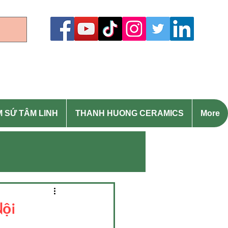
English: 0977373386 (Whatsapp)
 SỨ TÂM LINH
THANH HUONG CERAMICS
More
Chậu hoa đẹp
Nội