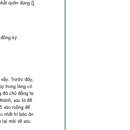
nhật quân dụng [] 
 đồng ký.
 vậy. Trước đây, 
ay trong làng có 
g đã chủ động tự 
thánh, sau là để 
5 sào ruộng để 
 nhất trí báo ân 
lại mãi về sau. 