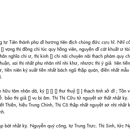
。
。
 tự Tiên thánh phụ dĩ hương tiên địch chúng đức cựu hĩ. Nhĩ cổ
[] vọng thị đồng chi túc quy hồng viên, nguyện dĩ cát khuất ư tài
n nghĩa chi ư, thị kinh [] chi nãi chuyên nãi thạch phàm quy ch
uận, sai thị nhất phụ nhân nhĩ nhi khư, nhược thị ý giả  tiên tiến 
ư, tiền niên ký xuất tiền nhất bách ngũ thập quán, điền nhất mẫu 
í.
ễ. bảo thị giả [] vu bị âm. Thi Thị Cữu tứ nguyệt sơ thất nhật kỵ
t Thiện, hiệu Trung Chính, Thị Cô thập nhất nguyệt sơ nhị nhật 
nh.
hập bát nhật kỵ. Nguyễn quý công, tự Trung Trực. Thị Sinh, tức 