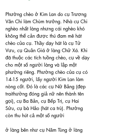
Phường chèo ở Kim Lan do cụ Trương 
Văn Chi làm Chùm trưởng. Nhà cụ Chi 
nghèo nhất làng nhưng cái nghèo khó 
không thể cản được thú đam mê hát 
chèo của cụ. Thầy dạy hát là cụ Tử 
Vưu, cụ Quản Giá ở làng Chử Xá. Khi 
đã thuộc các tích tuồng chèo, cụ về dạy 
cho một số người làng và lập một 
phường riêng. Phường chèo của cụ có 
14-15 người, lấy người Kim Lan làm 
nòng cốt. Đó là các cụ Nữ Bảng (đẹp 
traithường đóng giả nữ nên thành tên 
gọi), cụ Ba Bản, cụ Bếp Trị, cụ Hai 
Sửu, cụ bà Hảo (hát ca trù). Phường 
còn thu hút cả một số người
ở làng bên như cụ Năm Tùng ở làng 