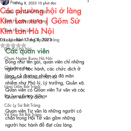
All Posts
16 thg 8, 2023
10 phút đọc
Các phường hội ở làng
Chậu Cây Cảnh Hà Nội
Kim Lan xưa | Gốm Sứ
Bình Hoa Đẹp Bát Tràng
Kim Lan Hà Nội
Bình Hút Tài Lộc
Đã cập nhật:
Lọ Lộc Bình Cao Cấp Bát Tràng
17 thg 9, 2023
Đã xếp hạng NaN/5 sao.
Đôn Sứ Hà Nội
Các quan viên
Chum Ngâm Rượu Hà Nội
Đúng như tên gọi, quan viên chỉ những 
Chậu hoa đẹp
người có học hành, các chức dịch ở 
làng, cả đương nhiệm và đã mãn 
Làng gốm cổ Kim Lan Hà Nội
nhiệm như Phó lý, Lý trưởng, Quản xã. 
Làng Gốm Bát Tràng
Quan viên có Quan viên Tư văn và các 
Bat Trang Pottery Village
Quan viên Kỳ dịch.
Cốc Ly Sứ Bát Tràng
Quan viên Tư văn là những người có 
Vẻ Đẹp Xã Bát Tràng
chân trong Hội Tư văn gồm những 
người học hành đỗ đạt của làng.