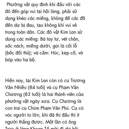
 Phường vật quy định khi đấu với các 
đô đến góp vui tại hội làng, phải sử 
dụng khéo các miếng, không để các đồ 
đến dự bị đau, tạo không khí vui vẻ 
trong toàn dân. Các đô vật Kim Lan sử 
dụng các miếng: Bá tay tư, vét chân, 
xốc nách, miếng dưới, gọi là cối lỗ 
(bốc đối thủ); và cấm: Húc, kẹp cổ, và 
bóp vào hạ bộ.
Hiện nay, tại Kim Lan còn có cụ Trương 
Văn Nhiều (84 tuổi) và cụ Phạm Văn 
Chương (83 tuổi) là hai thành viên của 
phường vật ngày xưa. Cụ Chương là 
con trai cụ Chùm Phạm Văn Phú. Cụ có 
vóc người to lớn, khi đã thi đấu thì ít 
người thắng được. Một lần có ông 
Trực ở làng Khoan Tế mời đi dự hội 