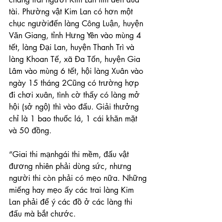
tài. Phường vật Kim Lan có hơn một 
chục ngườiđến làng Công Luận, huyện 
Văn Giang, tỉnh Hưng Yên vào mùng 4 
tết, làng Đại Lan, huyện Thanh Trì và 
làng Khoan Tế, xã Đa Tốn, huyện Gia 
Lâm vào mùng 6 tết, hội làng Xuân vào 
ngày 15 tháng 2Cũng có trường hợp 
đi chơi xuân, tình cờ thấy có làng mở 
hội (sở ngộ) thì vào đấu. Giải thưởng 
chỉ là 1 bao thuốc lá, 1 cái khăn mặt 
và 50 đồng.
“Giai thi mạnhgái thi mềm, đấu vật 
đương nhiên phải dùng sức, nhưng 
người thi còn phải có mẹo nữa. Những 
miếng hay mẹo ấy các trai làng Kim 
Lan phải để ý các đồ ở các làng thi 
đấu mà bắt chước.