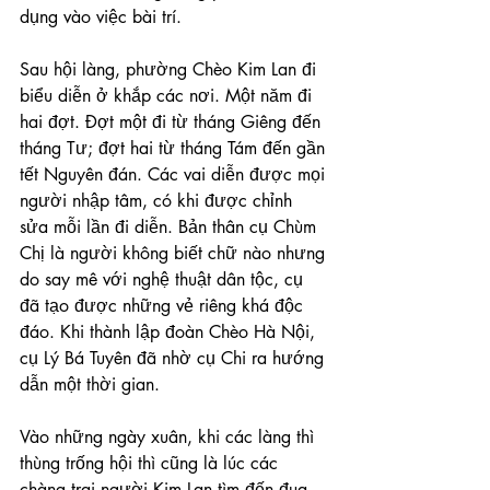
dụng vào việc bài trí.
Sau hội làng, phường Chèo Kim Lan đi 
biểu diễn ở khắp các nơi. Một năm đi 
hai đợt. Đợt một đi từ tháng Giêng đến 
tháng Tư; đợt hai từ tháng Tám đến gần 
tết Nguyên đán. Các vai diễn được mọi 
người nhập tâm, có khi được chỉnh 
sửa mỗi lần đi diễn. Bản thân cụ Chùm 
Chị là người không biết chữ nào nhưng 
do say mê với nghệ thuật dân tộc, cụ 
đã tạo được những vẻ riêng khá độc 
đáo. Khi thành lập đoàn Chèo Hà Nội, 
cụ Lý Bá Tuyên đã nhờ cụ Chi ra hướng 
dẫn một thời gian.
Vào những ngày xuân, khi các làng thì 
thùng trống hội thì cũng là lúc các 
chàng trai người Kim Lan tìm đến đua 