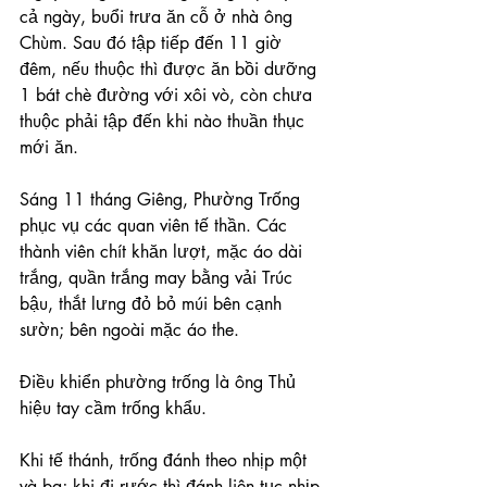
cả ngày, buổi trưa ăn cỗ ở nhà ông 
Chùm. Sau đó tập tiếp đến 11 giờ 
đêm, nếu thuộc thì được ăn bồi dưỡng 
1 bát chè đường với xôi vò, còn chưa 
thuộc phải tập đến khi nào thuần thục 
mới ăn.
Sáng 11 tháng Giêng, Phường Trống 
phục vụ các quan viên tế thần. Các 
thành viên chít khăn lượt, mặc áo dài 
trắng, quần trắng may bằng vải Trúc 
bậu, thắt lưng đỏ bỏ múi bên cạnh 
sườn; bên ngoài mặc áo the.
Điều khiển phường trống là ông Thủ 
hiệu tay cầm trống khẩu.
Khi tế thánh, trống đánh theo nhịp một 
và ba; khi đi rước thì đánh liên tục nhịp 