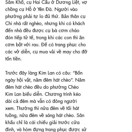
Sâm Khố, cụ Hai Cẩu ở Dương Liệt, vợ 
chồng cụ Hỗ ở Yên Đà. Người vào 
phường phải tự lo đủ thứ. Bản thân cụ 
Chi nhà rất nghèo, nhưng khi có khách 
đến nhà đều được cụ bà cơm cháo 
đón tiếp tử tế, trong khi các con thì ăn 
cơm bột với rau. Để có trang phục cho 
các vở diễn, cụ mua vải về may cho đỡ 
tốn tiền.
Trước đây làng Kim Lan có câu: “Bốn 
ngày hội vật, năm đêm hát chèo”. Năm 
đêm hát chèo đều do phường Chèo 
Kim Lan biểu diễn. Chương trình kéo 
dài cả đêm mà vẫn có đông người 
xem. Thường thì nửa đêm về tối hát 
tuồng, nửa đêm về sáng hát chèo. Sân 
khấu chỉ là cái chiếu giải trước cửa 
đình, và hòm đựng trang phục được sử 