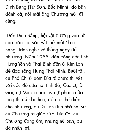
Đình Bảng (Từ Sơn, Bắc Ninh), do bận 
đánh cá, nói mãi ông Chương mới đi 
cùng.
 Đến Đình Bảng, hội vật đương vào hồi 
cao trào, cụ vào vật thử một “keo 
hàng” trình nghề và thắng ngay đổi 
phương. Năm 1955, dân công các tỉnh 
Hưng Yên và Thái Bình đến ở Kim Lan 
để đào sông Hưng Thái-Ninh. Buổi tối, 
cụ Phó Chi ở xóm Đìa tổ chức thi vật 
với các đô của hai tỉnh đó, Các cụ Dị 
Gái, cụ Mãn là hai tay cự phách của 
làng thị đấu bị thua, để giữ thể diện 
cho phường, cụ Dị liền đến nhà nói với 
cụ Chương ra giúp sức. Lúc đó, cụ 
Chương đang ốm, nhưng nể bạn, cụ 
đã nhận lời.