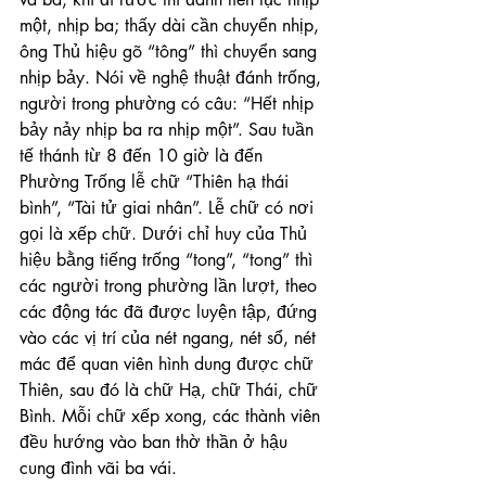
một, nhịp ba; thấy dài cần chuyển nhịp, 
ông Thủ hiệu gõ “tông” thì chuyển sang 
nhịp bảy. Nói về nghệ thuật đánh trống, 
người trong phường có câu: “Hết nhịp 
bảy nảy nhịp ba ra nhịp một”. Sau tuần 
tế thánh từ 8 đến 10 giờ là đến 
Phường Trống lễ chữ “Thiên hạ thái 
bình”, “Tài tử giai nhân”. Lễ chữ có nơi 
gọi là xếp chữ. Dưới chỉ huy của Thủ 
hiệu bằng tiếng trống “tong”, “tong” thì 
các người trong phường lần lượt, theo 
các động tác đã được luyện tập, đứng 
vào các vị trí của nét ngang, nét sổ, nét 
mác để quan viên hình dung được chữ 
Thiên, sau đó là chữ Hạ, chữ Thái, chữ 
Bình. Mỗi chữ xếp xong, các thành viên 
đều hướng vào ban thờ thần ở hậu 
cung đình vãi ba vái.