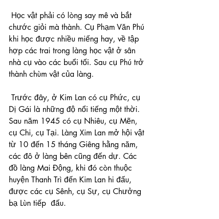
 Học vật phải có lòng say mê và bắt 
chước giỏi mà thành. Cụ Phạm Văn Phú 
khi học được nhiều miếng hay, về tập 
hợp các trai trong làng học vật ở sân 
nhà cụ vào các buổi tối. Sau cụ Phú trở 
thành chùm vật của làng.
 Trước đây, ở Kim Lan có cụ Phức, cụ 
Dị Gái là những độ nổi tiếng một thời. 
Sau năm 1945 có cụ Nhiêu, cụ Mẽn, 
cụ Chi, cụ Tại. Làng Xim Lan mở hội vật 
từ 10 đến 15 tháng Giêng hằng năm, 
các đô ở làng bên cũng đến dự. Các 
đồ làng Mai Động, khi đó còn thuộc 
huyện Thanh Trì đến Kim Lan hi đấu, 
được các cụ Sênh, cụ Sự, cụ Chưởng 
bạ Lùn tiếp  đấu.